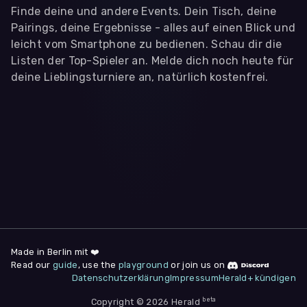
Finde deine und andere Events. Dein Tisch, deine
Pairings, deine Ergebnisse - alles auf einen Blick und
leicht vom Smartphone zu bedienen. Schau dir die
Listen der Top-Spieler an. Melde dich noch heute für
deine Lieblingsturniere an, natürlich kostenfrei.
WIR BENÖTIGEN DEINE ZUSTIMMUNG
Wir übermitteln personenbezogene Daten an
Drittanbieter
,
die uns helfen, unser Webangebot und die App zu
verbessern. Wir nutzen diese Daten ausschließlich für First-
Party-Produktanalysen und Performance-Messung, nicht für
app- oder websiteübergreifendes Werbetracking. Hierfür
benötigen wir deine Zustimmung. Indem du "Alle
akzeptieren" klickst, stimmst du diesen (jederzeit
widerruflich) zu. Dies umfasst auch deine Einwilligung in die
Übermittlung bestimmter personenbezogener Daten in
Drittländer, u.a. die USA, nach Art. 49 (1) (a) DSGVO. Du kannst
deine Zustimmung jederzeit unter "
Datenschutzerklärung
"
Made in Berlin mit ❤️
am Seitenende widerrufen.
Read our
guide
, use the
playground
or join us on
Datenschutzerklärung
Impressum
Herald+ kündigen
Anpassen
Nur notwendige
Alle
beta
Copyright © 2026 Herald