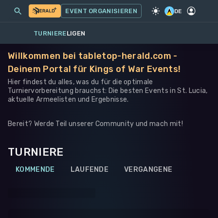
MEINE EVENTS
MEHR
EVENT ORGANISIEREN
SPIEL
·
WARHAMMER 40K
DE
TURNIERE
LIGEN
Willkommen bei tabletop-herald.com -
Deinem Portal für Kings of War Events!
Hier findest du alles, was du für die optimale
Turniervorbereitung brauchst: Die besten Events in St. Lucia,
aktuelle Armeelisten und Ergebnisse.
Bereit? Werde Teil unserer Community und mach mit!
TURNIERE
KOMMENDE
LAUFENDE
VERGANGENE