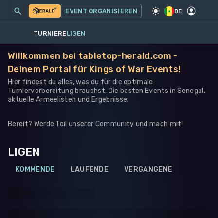
MEINE EVENTS
MEHR
EVENT ORGANISIEREN
SPIEL
·
WARHAMMER 40K
DE
TURNIERE
LIGEN
Willkommen bei tabletop-herald.com -
Deinem Portal für Kings of War Events!
Hier findest du alles, was du für die optimale
Turniervorbereitung brauchst: Die besten Events in Senegal,
aktuelle Armeelisten und Ergebnisse.
Bereit? Werde Teil unserer Community und mach mit!
LIGEN
KOMMENDE
LAUFENDE
VERGANGENE