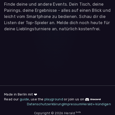
Finde deine und andere Events. Dein Tisch, deine
Pairings, deine Ergebnisse - alles auf einen Blick und
leicht vom Smartphone zu bedienen. Schau dir die
Listen der Top-Spieler an. Melde dich noch heute für
deine Lieblingsturniere an, natürlich kostenfrei.
WIR BENÖTIGEN DEINE ZUSTIMMUNG
Wir übermitteln personenbezogene Daten an
Drittanbieter
,
die uns helfen, unser Webangebot und die App zu
verbessern. Wir nutzen diese Daten ausschließlich für First-
Party-Produktanalysen und Performance-Messung, nicht für
app- oder websiteübergreifendes Werbetracking. Hierfür
benötigen wir deine Zustimmung. Indem du "Alle
akzeptieren" klickst, stimmst du diesen (jederzeit
widerruflich) zu. Dies umfasst auch deine Einwilligung in die
Übermittlung bestimmter personenbezogener Daten in
Drittländer, u.a. die USA, nach Art. 49 (1) (a) DSGVO. Du kannst
deine Zustimmung jederzeit unter "
Datenschutzerklärung
"
Made in Berlin mit ❤️
am Seitenende widerrufen.
Read our
guide
, use the
playground
or join us on
Datenschutzerklärung
Impressum
Herald+ kündigen
Anpassen
Nur notwendige
Alle
beta
Copyright © 2026 Herald