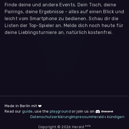
Finde deine und andere Events. Dein Tisch, deine
Pairings, deine Ergebnisse - alles auf einen Blick und
leicht vom Smartphone zu bedienen. Schau dir die
Listen der Top-Spieler an. Melde dich noch heute für
deine Lieblingsturniere an, natürlich kostenfrei.
WIR BENÖTIGEN DEINE ZUSTIMMUNG
Wir übermitteln personenbezogene Daten an
Drittanbieter
,
die uns helfen, unser Webangebot und die App zu
verbessern. Wir nutzen diese Daten ausschließlich für First-
Party-Produktanalysen und Performance-Messung, nicht für
app- oder websiteübergreifendes Werbetracking. Hierfür
benötigen wir deine Zustimmung. Indem du "Alle
akzeptieren" klickst, stimmst du diesen (jederzeit
widerruflich) zu. Dies umfasst auch deine Einwilligung in die
Übermittlung bestimmter personenbezogener Daten in
Drittländer, u.a. die USA, nach Art. 49 (1) (a) DSGVO. Du kannst
deine Zustimmung jederzeit unter "
Datenschutzerklärung
"
Made in Berlin mit ❤️
am Seitenende widerrufen.
Read our
guide
, use the
playground
or join us on
Datenschutzerklärung
Impressum
Herald+ kündigen
Anpassen
Nur notwendige
Alle
beta
Copyright © 2026 Herald