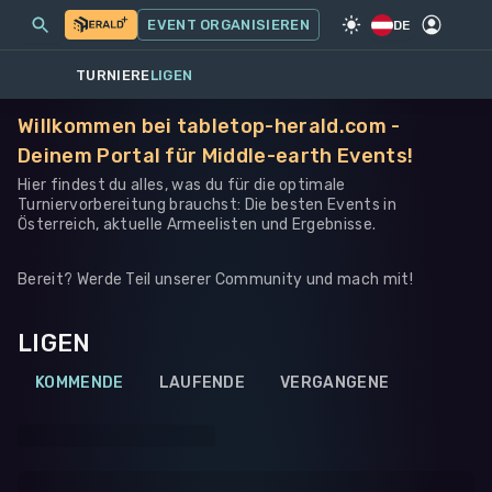
MEINE EVENTS
MEHR
EVENT ORGANISIEREN
SPIEL
·
WARHAMMER 40K
DE
TURNIERE
LIGEN
Willkommen bei tabletop-herald.com -
Deinem Portal für Middle-earth Events!
Hier findest du alles, was du für die optimale
Turniervorbereitung brauchst: Die besten Events in
Österreich, aktuelle Armeelisten und Ergebnisse.
Bereit? Werde Teil unserer Community und mach mit!
LIGEN
KOMMENDE
LAUFENDE
VERGANGENE