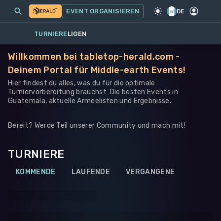
MEINE EVENTS
MEHR
EVENT ORGANISIEREN
SPIEL
·
WARHAMMER 40K
DE
TURNIERE
LIGEN
Willkommen bei tabletop-herald.com -
Deinem Portal für Middle-earth Events!
Hier findest du alles, was du für die optimale
Turniervorbereitung brauchst: Die besten Events in
Guatemala, aktuelle Armeelisten und Ergebnisse.
Bereit? Werde Teil unserer Community und mach mit!
TURNIERE
KOMMENDE
LAUFENDE
VERGANGENE