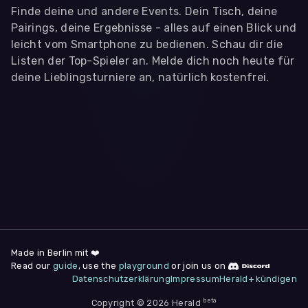
Finde deine und andere Events. Dein Tisch, deine
Pairings, deine Ergebnisse - alles auf einen Blick und
leicht vom Smartphone zu bedienen. Schau dir die
Listen der Top-Spieler an. Melde dich noch heute für
deine Lieblingsturniere an, natürlich kostenfrei.
WIR BENÖTIGEN DEINE ZUSTIMMUNG
Wir übermitteln personenbezogene Daten an
Drittanbieter
,
die uns helfen, unser Webangebot und die App zu
verbessern. Wir nutzen diese Daten ausschließlich für First-
Party-Produktanalysen und Performance-Messung, nicht für
app- oder websiteübergreifendes Werbetracking. Hierfür
benötigen wir deine Zustimmung. Indem du "Alle
akzeptieren" klickst, stimmst du diesen (jederzeit
widerruflich) zu. Dies umfasst auch deine Einwilligung in die
Übermittlung bestimmter personenbezogener Daten in
Drittländer, u.a. die USA, nach Art. 49 (1) (a) DSGVO. Du kannst
deine Zustimmung jederzeit unter "
Datenschutzerklärung
"
Made in Berlin mit ❤️
am Seitenende widerrufen.
Read our
guide
, use the
playground
or join us on
Datenschutzerklärung
Impressum
Herald+ kündigen
Anpassen
Nur notwendige
Alle
beta
Copyright © 2026 Herald