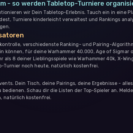
m - so werden Tabletop-Turniere organisi
utionieren wir Dein Tabletop-Erlebnis. Tauch ein in eine P
ndest, Turniere kinderleicht verwaltest und Rankings analy
ngen.
isatoren
nkontrolle, verschiedenste Ranking- und Pairing-Algorith
in können, für deine Warhammer 40.000, Age of Sigmar o
hr als 8 deiner Lieblingsspiele wie Warhammer 40k, X-Win
op-Turnier noch heute, natürlich kostenfrei.
ents. Dein Tisch, deine Pairings, deine Ergebnisse - alle
bedienen. Schau dir die Listen der Top-Spieler an. Meld
, natürlich kostenfrei.