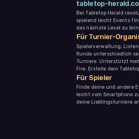
tabletop-herald.co
Bei Tabletop Herald revol
spielend leicht Events fi
das nächste Level zu bri
Für Turnier-Organ
Spielerverwaltung, Liste
Runde unterschiedlich se
Turniere. Unterstützt me
Fire. Erstelle dein Tablet
Für Spieler
Finde deine und andere Ev
leicht vom Smartphone zu 
deine Lieblingsturniere an
WIR BENÖTIGEN DEINE ZUSTIMMUNG