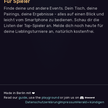
Für Spieler
Finde deine und andere Events. Dein Tisch, deine
Pairings, deine Ergebnisse - alles auf einen Blick und
leicht vom Smartphone zu bedienen. Schau dir die
Listen der Top-Spieler an. Melde dich noch heute für
deine Lieblingsturniere an, natürlich kostenfrei.
WIR BENÖTIGEN DEINE ZUSTIMMUNG
Wir übermitteln personenbezogene Daten an
Drittanbieter
,
die uns helfen, unser Webangebot und die App zu
verbessern. Wir nutzen diese Daten ausschließlich für First-
Party-Produktanalysen und Performance-Messung, nicht für
app- oder websiteübergreifendes Werbetracking. Hierfür
benötigen wir deine Zustimmung. Indem du "Alle
akzeptieren" klickst, stimmst du diesen (jederzeit
widerruflich) zu. Dies umfasst auch deine Einwilligung in die
Übermittlung bestimmter personenbezogener Daten in
Drittländer, u.a. die USA, nach Art. 49 (1) (a) DSGVO. Du kannst
deine Zustimmung jederzeit unter "
Datenschutzerklärung
"
Made in Berlin mit ❤️
am Seitenende widerrufen.
Read our
guide
, use the
playground
or join us on
Datenschutzerklärung
Impressum
Herald+ kündigen
Anpassen