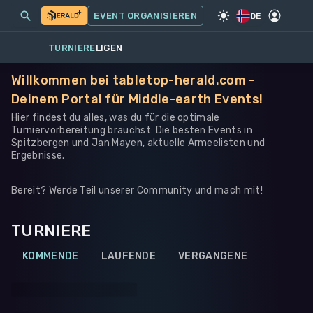
MEINE EVENTS
MEHR
EVENT ORGANISIEREN
SPIEL
·
WARHAMMER 40K
DE
TURNIERE
LIGEN
Willkommen bei tabletop-herald.com -
Deinem Portal für Middle-earth Events!
Hier findest du alles, was du für die optimale
Turniervorbereitung brauchst: Die besten Events in
Spitzbergen und Jan Mayen, aktuelle Armeelisten und
Ergebnisse.
Bereit? Werde Teil unserer Community und mach mit!
TURNIERE
KOMMENDE
LAUFENDE
VERGANGENE