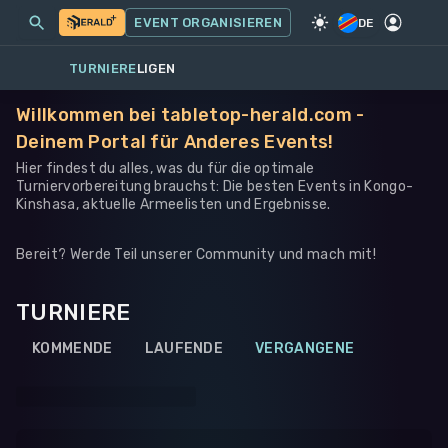
MEINE EVENTS
MEHR
EVENT ORGANISIEREN
SPIEL
·
ANDERES
DE
TURNIERE
LIGEN
Willkommen bei tabletop-herald.com -
Deinem Portal für Anderes Events!
Hier findest du alles, was du für die optimale
Turniervorbereitung brauchst: Die besten Events in Kongo-
Kinshasa, aktuelle Armeelisten und Ergebnisse.
Bereit? Werde Teil unserer Community und mach mit!
TURNIERE
KOMMENDE
LAUFENDE
VERGANGENE