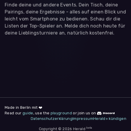
Finde deine und andere Events. Dein Tisch, deine
Pairings, deine Ergebnisse - alles auf einen Blick und
leicht vom Smartphone zu bedienen. Schau dir die
Listen der Top-Spieler an. Melde dich noch heute für
deine Lieblingsturniere an, natürlich kostenfrei.
WIR BENÖTIGEN DEINE ZUSTIMMUNG
Wir übermitteln personenbezogene Daten an
Drittanbieter
,
die uns helfen, unser Webangebot und die App zu
verbessern. Wir nutzen diese Daten ausschließlich für First-
Party-Produktanalysen und Performance-Messung, nicht für
app- oder websiteübergreifendes Werbetracking. Hierfür
benötigen wir deine Zustimmung. Indem du "Alle
akzeptieren" klickst, stimmst du diesen (jederzeit
widerruflich) zu. Dies umfasst auch deine Einwilligung in die
Übermittlung bestimmter personenbezogener Daten in
Drittländer, u.a. die USA, nach Art. 49 (1) (a) DSGVO. Du kannst
deine Zustimmung jederzeit unter "
Datenschutzerklärung
"
Made in Berlin mit ❤️
am Seitenende widerrufen.
Read our
guide
, use the
playground
or join us on
Datenschutzerklärung
Impressum
Herald+ kündigen
Anpassen
Nur notwendige
Alle
beta
Copyright © 2026 Herald