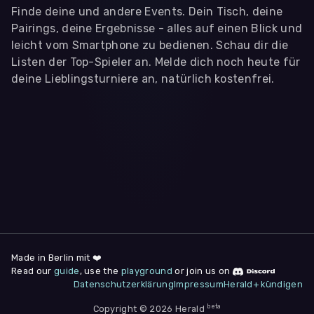
Finde deine und andere Events. Dein Tisch, deine
Pairings, deine Ergebnisse - alles auf einen Blick und
leicht vom Smartphone zu bedienen. Schau dir die
Listen der Top-Spieler an. Melde dich noch heute für
deine Lieblingsturniere an, natürlich kostenfrei.
WIR BENÖTIGEN DEINE ZUSTIMMUNG
Wir übermitteln personenbezogene Daten an
Drittanbieter
,
die uns helfen, unser Webangebot und die App zu
verbessern. Wir nutzen diese Daten ausschließlich für First-
Party-Produktanalysen und Performance-Messung, nicht für
app- oder websiteübergreifendes Werbetracking. Hierfür
benötigen wir deine Zustimmung. Indem du "Alle
akzeptieren" klickst, stimmst du diesen (jederzeit
widerruflich) zu. Dies umfasst auch deine Einwilligung in die
Übermittlung bestimmter personenbezogener Daten in
Drittländer, u.a. die USA, nach Art. 49 (1) (a) DSGVO. Du kannst
deine Zustimmung jederzeit unter "
Datenschutzerklärung
"
Made in Berlin mit ❤️
am Seitenende widerrufen.
Read our
guide
, use the
playground
or join us on
Datenschutzerklärung
Impressum
Herald+ kündigen
Anpassen
Nur notwendige
Alle
beta
Copyright © 2026 Herald