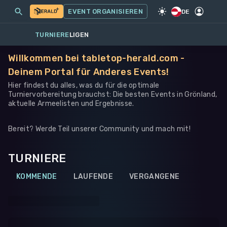
MEINE EVENTS
MEHR
EVENT ORGANISIEREN
SPIEL
·
ANDERES
DE
TURNIERE
LIGEN
Willkommen bei tabletop-herald.com -
Deinem Portal für Anderes Events!
Hier findest du alles, was du für die optimale
Turniervorbereitung brauchst: Die besten Events in Grönland,
aktuelle Armeelisten und Ergebnisse.
Bereit? Werde Teil unserer Community und mach mit!
TURNIERE
KOMMENDE
LAUFENDE
VERGANGENE