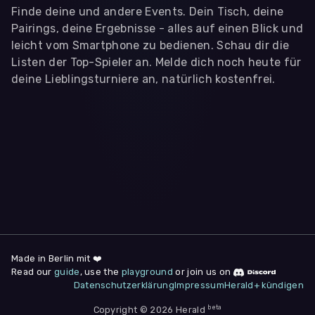
Finde deine und andere Events. Dein Tisch, deine
Pairings, deine Ergebnisse - alles auf einen Blick und
leicht vom Smartphone zu bedienen. Schau dir die
Listen der Top-Spieler an. Melde dich noch heute für
deine Lieblingsturniere an, natürlich kostenfrei.
WIR BENÖTIGEN DEINE ZUSTIMMUNG
Wir übermitteln personenbezogene Daten an
Drittanbieter
,
die uns helfen, unser Webangebot und die App zu
verbessern. Wir nutzen diese Daten ausschließlich für First-
Party-Produktanalysen und Performance-Messung, nicht für
app- oder websiteübergreifendes Werbetracking. Hierfür
benötigen wir deine Zustimmung. Indem du "Alle
akzeptieren" klickst, stimmst du diesen (jederzeit
widerruflich) zu. Dies umfasst auch deine Einwilligung in die
Übermittlung bestimmter personenbezogener Daten in
Drittländer, u.a. die USA, nach Art. 49 (1) (a) DSGVO. Du kannst
deine Zustimmung jederzeit unter "
Datenschutzerklärung
"
Made in Berlin mit ❤️
am Seitenende widerrufen.
Read our
guide
, use the
playground
or join us on
Datenschutzerklärung
Impressum
Herald+ kündigen
Anpassen
Nur notwendige
Alle
beta
Copyright © 2026 Herald