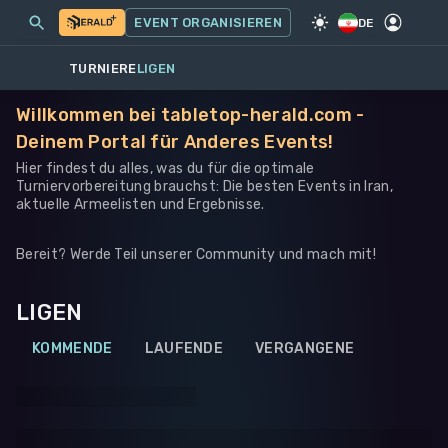
MEINE EVENTS
MEHR
EVENT ORGANISIEREN
SPIEL
·
ANDERES
DE
TURNIERE
LIGEN
Willkommen bei tabletop-herald.com -
Deinem Portal für Anderes Events!
Hier findest du alles, was du für die optimale
Turniervorbereitung brauchst: Die besten Events in Iran,
aktuelle Armeelisten und Ergebnisse.
Bereit? Werde Teil unserer Community und mach mit!
LIGEN
KOMMENDE
LAUFENDE
VERGANGENE