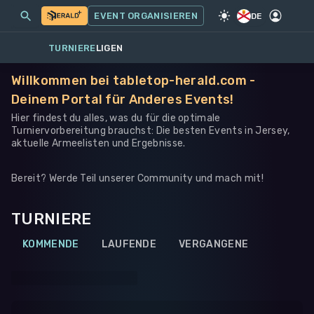
MEINE EVENTS
MEHR
EVENT ORGANISIEREN
SPIEL
·
ANDERES
DE
TURNIERE
LIGEN
Willkommen bei tabletop-herald.com -
Deinem Portal für Anderes Events!
Hier findest du alles, was du für die optimale
Turniervorbereitung brauchst: Die besten Events in Jersey,
aktuelle Armeelisten und Ergebnisse.
Bereit? Werde Teil unserer Community und mach mit!
TURNIERE
KOMMENDE
LAUFENDE
VERGANGENE