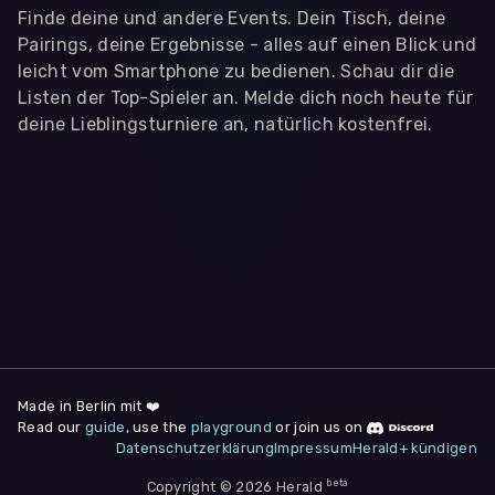
Finde deine und andere Events. Dein Tisch, deine
Pairings, deine Ergebnisse - alles auf einen Blick und
leicht vom Smartphone zu bedienen. Schau dir die
Listen der Top-Spieler an. Melde dich noch heute für
deine Lieblingsturniere an, natürlich kostenfrei.
WIR BENÖTIGEN DEINE ZUSTIMMUNG
Wir übermitteln personenbezogene Daten an
Drittanbieter
,
die uns helfen, unser Webangebot und die App zu
verbessern. Wir nutzen diese Daten ausschließlich für First-
Party-Produktanalysen und Performance-Messung, nicht für
app- oder websiteübergreifendes Werbetracking. Hierfür
benötigen wir deine Zustimmung. Indem du "Alle
akzeptieren" klickst, stimmst du diesen (jederzeit
widerruflich) zu. Dies umfasst auch deine Einwilligung in die
Übermittlung bestimmter personenbezogener Daten in
Drittländer, u.a. die USA, nach Art. 49 (1) (a) DSGVO. Du kannst
deine Zustimmung jederzeit unter "
Datenschutzerklärung
"
Made in Berlin mit ❤️
am Seitenende widerrufen.
Read our
guide
, use the
playground
or join us on
Datenschutzerklärung
Impressum
Herald+ kündigen
Anpassen
Nur notwendige
Alle
beta
Copyright © 2026 Herald