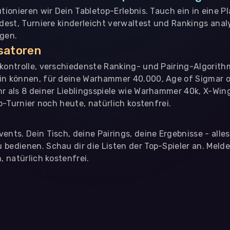
utionieren wir Dein Tabletop-Erlebnis. Tauch ein in eine P
ndest, Turniere kinderleicht verwaltest und Rankings analy
ngen.
isatoren
nkontrolle, verschiedenste Ranking- und Pairing-Algorith
in können, für deine Warhammer 40.000, Age of Sigmar o
hr als 8 deiner Lieblingsspiele wie Warhammer 40k, X-Win
op-Turnier noch heute, natürlich kostenfrei.
ents. Dein Tisch, deine Pairings, deine Ergebnisse - alle
bedienen. Schau dir die Listen der Top-Spieler an. Meld
, natürlich kostenfrei.
eter
, die uns helfen, unser Webangebot und die App zu verbessern. Wir
app- oder websiteübergreifendes Werbetracking. Hierfür benötigen w