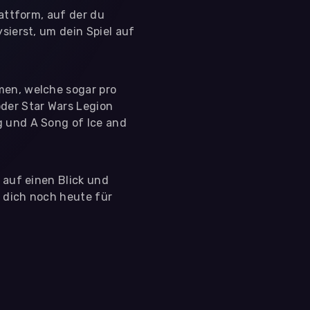
lattform, auf der du
sierst, um dein Spiel auf
men, welche sogar pro
der Star Wars Legion
g und A Song of Ice and
s auf einen Blick und
e dich noch heute für
 nutzen diese Daten ausschließlich für First-Party-
ir deine Zustimmung. Indem du "Alle akzeptieren"