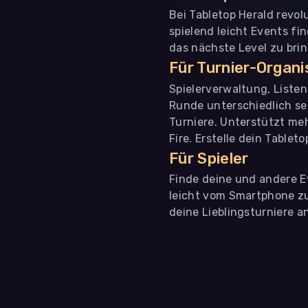
Bei Tabletop Herald revol
spielend leicht Events fi
das nächste Level zu bri
Für Turnier-Organ
Spielerverwaltung, Liste
Runde unterschiedlich se
Turniere. Unterstützt me
Fire. Erstelle dein Tablet
Für Spieler
Finde deine und andere Ev
leicht vom Smartphone zu 
deine Lieblingsturniere an
WIR BENÖTIGEN DEINE ZUSTIMMUNG
Wir übermitteln personenbezogene Daten an
Drittanbi
Produktanalysen und Performance-Messung, nicht für 