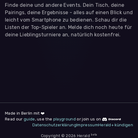
Finde deine und andere Events. Dein Tisch, deine
Pairings, deine Ergebnisse - alles auf einen Blick und
leicht vom Smartphone zu bedienen. Schau dir die
Listen der Top-Spieler an. Melde dich noch heute für
deine Lieblingsturniere an, natürlich kostenfrei.
WIR BENÖTIGEN DEINE ZUSTIMMUNG
Wir übermitteln personenbezogene Daten an
Drittanbieter
,
die uns helfen, unser Webangebot und die App zu
verbessern. Wir nutzen diese Daten ausschließlich für First-
Party-Produktanalysen und Performance-Messung, nicht für
app- oder websiteübergreifendes Werbetracking. Hierfür
benötigen wir deine Zustimmung. Indem du "Alle
akzeptieren" klickst, stimmst du diesen (jederzeit
widerruflich) zu. Dies umfasst auch deine Einwilligung in die
Übermittlung bestimmter personenbezogener Daten in
Drittländer, u.a. die USA, nach Art. 49 (1) (a) DSGVO. Du kannst
deine Zustimmung jederzeit unter "
Datenschutzerklärung
"
Made in Berlin mit ❤️
am Seitenende widerrufen.
Read our
guide
, use the
playground
or join us on
Datenschutzerklärung
Impressum
Herald+ kündigen
Anpassen
Nur notwendige
Alle
beta
Copyright © 2026 Herald