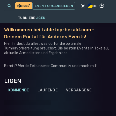
MEINE EVENTS
MEHR
EVENT ORGANISIEREN
SPIEL
·
ANDERES
DE
TURNIERE
LIGEN
Willkommen bei tabletop-herald.com -
Deinem Portal für Anderes Events!
Hier findest du alles, was du für die optimale
Turniervorbereitung brauchst: Die besten Events in Tokelau,
aktuelle Armeelisten und Ergebnisse.
Bereit? Werde Teil unserer Community und mach mit!
LIGEN
KOMMENDE
LAUFENDE
VERGANGENE