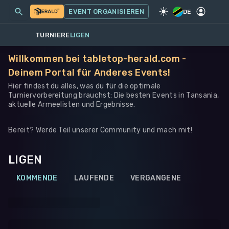
MEINE EVENTS
MEHR
EVENT ORGANISIEREN
SPIEL
·
ANDERES
DE
TURNIERE
LIGEN
Willkommen bei tabletop-herald.com -
Deinem Portal für Anderes Events!
Hier findest du alles, was du für die optimale
Turniervorbereitung brauchst: Die besten Events in Tansania,
aktuelle Armeelisten und Ergebnisse.
Bereit? Werde Teil unserer Community und mach mit!
LIGEN
KOMMENDE
LAUFENDE
VERGANGENE