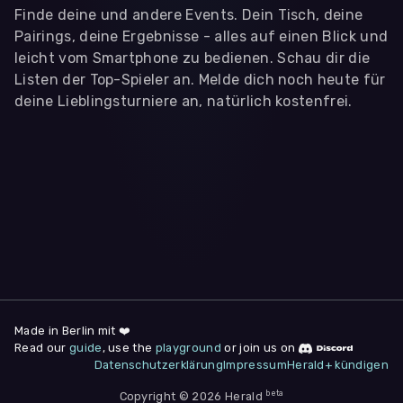
Finde deine und andere Events. Dein Tisch, deine
Pairings, deine Ergebnisse - alles auf einen Blick und
leicht vom Smartphone zu bedienen. Schau dir die
Listen der Top-Spieler an. Melde dich noch heute für
deine Lieblingsturniere an, natürlich kostenfrei.
WIR BENÖTIGEN DEINE ZUSTIMMUNG
Wir übermitteln personenbezogene Daten an
Drittanbieter
,
die uns helfen, unser Webangebot und die App zu
verbessern. Wir nutzen diese Daten ausschließlich für First-
Party-Produktanalysen und Performance-Messung, nicht für
app- oder websiteübergreifendes Werbetracking. Hierfür
benötigen wir deine Zustimmung. Indem du "Alle
akzeptieren" klickst, stimmst du diesen (jederzeit
widerruflich) zu. Dies umfasst auch deine Einwilligung in die
Übermittlung bestimmter personenbezogener Daten in
Drittländer, u.a. die USA, nach Art. 49 (1) (a) DSGVO. Du kannst
deine Zustimmung jederzeit unter "
Datenschutzerklärung
"
Made in Berlin mit ❤️
am Seitenende widerrufen.
Read our
guide
, use the
playground
or join us on
Datenschutzerklärung
Impressum
Herald+ kündigen
Anpassen
Nur notwendige
Alle
beta
Copyright © 2026 Herald