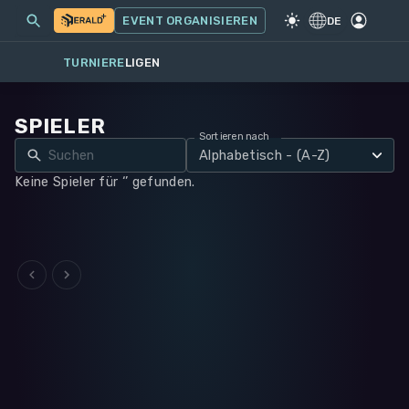
MEINE EVENTS
MEHR
EVENT ORGANISIEREN
SPIEL
·
WARHAMMER 40K
DE
TURNIERE
LIGEN
SPIELER
Sortieren nach
Alphabetisch - (A-Z)
Keine Spieler für ‘’ gefunden.