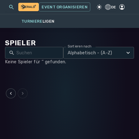
MEINE EVENTS
MEHR
EVENT ORGANISIEREN
SPIEL
·
WARHAMMER 40K
DE
TURNIERE
LIGEN
SPIELER
Sortieren nach
Alphabetisch - (A-Z)
Keine Spieler für ‘’ gefunden.