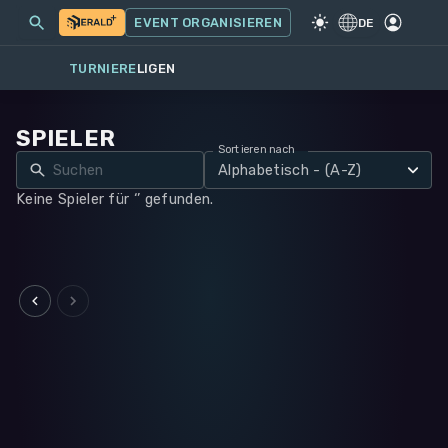
MEINE EVENTS
MEHR
EVENT ORGANISIEREN
SPIEL
·
WARHAMMER 40K
DE
TURNIERE
LIGEN
SPIELER
Sortieren nach
Alphabetisch - (A-Z)
Keine Spieler für ‘’ gefunden.