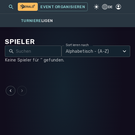
MEINE EVENTS
MEHR
EVENT ORGANISIEREN
SPIEL
·
WARHAMMER 40K
DE
TURNIERE
LIGEN
SPIELER
Sortieren nach
Alphabetisch - (A-Z)
Keine Spieler für ‘’ gefunden.