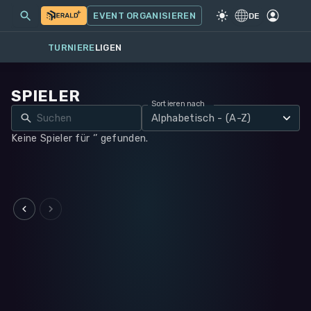
MEINE EVENTS
MEHR
EVENT ORGANISIEREN
SPIEL
·
WARHAMMER 40K
DE
TURNIERE
LIGEN
SPIELER
Sortieren nach
Alphabetisch - (A-Z)
Keine Spieler für ‘’ gefunden.