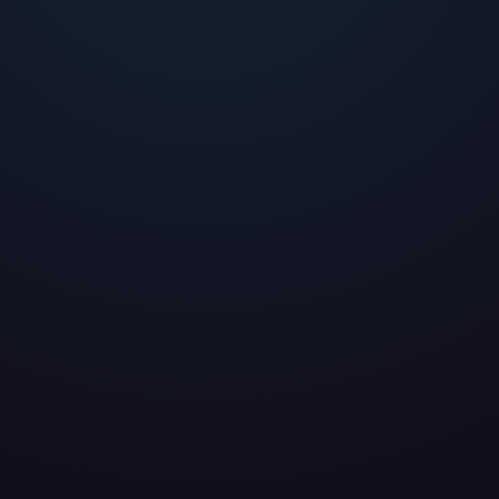
eter
, die uns helfen, unser Webangebot und die App zu verbessern. Wir
app- oder websiteübergreifendes Werbetracking. Hierfür benötigen w