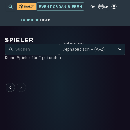
MEINE EVENTS
MEHR
EVENT ORGANISIEREN
SPIEL
·
WARHAMMER 40K
DE
TURNIERE
LIGEN
SPIELER
Sortieren nach
Alphabetisch - (A-Z)
Keine Spieler für ‘’ gefunden.