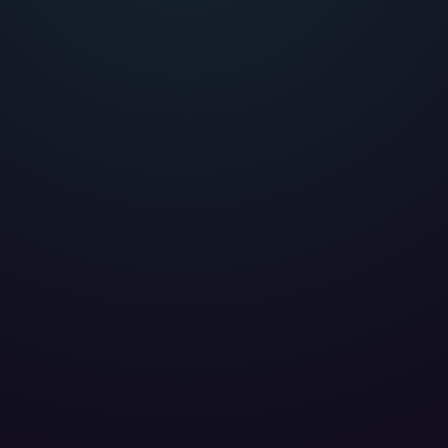
eter
, die uns helfen, unser Webangebot und die App zu verbessern. Wir
app- oder websiteübergreifendes Werbetracking. Hierfür benötigen w