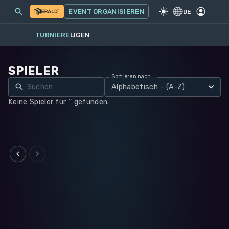
MEINE EVENTS
MEHR
EVENT ORGANISIEREN
SPIEL
·
WARHAMMER 40K
DE
TURNIERE
LIGEN
SPIELER
Sortieren nach
Alphabetisch - (A-Z)
Keine Spieler für ‘’ gefunden.