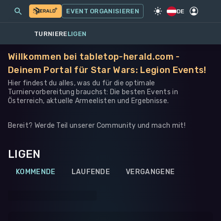
MEINE EVENTS
MEHR
EVENT ORGANISIEREN
SPIEL
·
WARHAMMER 40K
DE
TURNIERE
LIGEN
Willkommen bei tabletop-herald.com -
Deinem Portal für Star Wars: Legion Events!
Hier findest du alles, was du für die optimale
Turniervorbereitung brauchst: Die besten Events in
Österreich, aktuelle Armeelisten und Ergebnisse.
Bereit? Werde Teil unserer Community und mach mit!
LIGEN
KOMMENDE
LAUFENDE
VERGANGENE