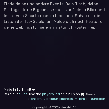
Finde deine und andere Events. Dein Tisch, deine
Pairings, deine Ergebnisse - alles auf einen Blick und
leicht vom Smartphone zu bedienen. Schau dir die
Listen der Top-Spieler an. Melde dich noch heute für
deine Lieblingsturniere an, natürlich kostenfrei.
WIR BENÖTIGEN DEINE ZUSTIMMUNG
Wir übermitteln personenbezogene Daten an
Drittanbieter
,
die uns helfen, unser Webangebot und die App zu
verbessern. Wir nutzen diese Daten ausschließlich für First-
Party-Produktanalysen und Performance-Messung, nicht für
app- oder websiteübergreifendes Werbetracking. Hierfür
benötigen wir deine Zustimmung. Indem du "Alle
akzeptieren" klickst, stimmst du diesen (jederzeit
widerruflich) zu. Dies umfasst auch deine Einwilligung in die
Übermittlung bestimmter personenbezogener Daten in
Drittländer, u.a. die USA, nach Art. 49 (1) (a) DSGVO. Du kannst
deine Zustimmung jederzeit unter "
Datenschutzerklärung
"
Made in Berlin mit ❤️
am Seitenende widerrufen.
Read our
guide
, use the
playground
or join us on
Datenschutzerklärung
Impressum
Herald+ kündigen
Anpassen
Nur notwendige
Alle
beta
Copyright © 2026 Herald