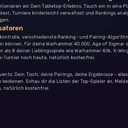
utionieren wir Dein Tabletop-Erlebnis. Tauch ein in eine P
ndest, Turniere kinderleicht verwaltest und Rankings analy
ngen.
isatoren
nkontrolle, verschiedenste Ranking- und Pairing-Algorith
in können, für deine Warhammer 40.000, Age of Sigmar o
hr als 8 deiner Lieblingsspiele wie Warhammer 40k, X-Win
op-Turnier noch heute, natürlich kostenfrei.
ents. Dein Tisch, deine Pairings, deine Ergebnisse - alle
bedienen. Schau dir die Listen der Top-Spieler an. Meld
, natürlich kostenfrei.
eter
, die uns helfen, unser Webangebot und die App zu verbessern. Wir
app- oder websiteübergreifendes Werbetracking. Hierfür benötigen w