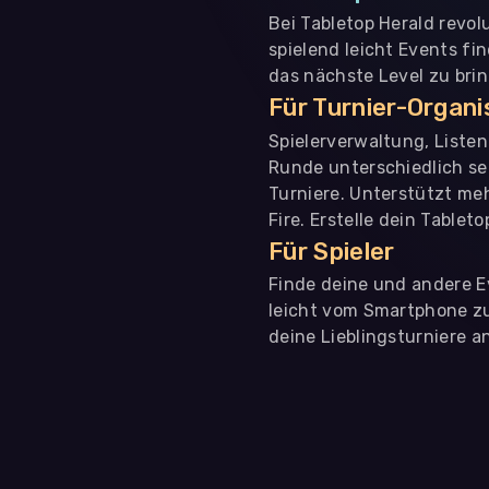
Bei Tabletop Herald revol
spielend leicht Events fi
das nächste Level zu bri
Für Turnier-Organ
Spielerverwaltung, Liste
Runde unterschiedlich se
Turniere. Unterstützt me
Fire. Erstelle dein Tablet
Für Spieler
Finde deine und andere Ev
leicht vom Smartphone zu 
deine Lieblingsturniere an
WIR BENÖTIGEN DEINE ZUSTIMMUNG
Wir übermitteln personenbezogene Daten an
Drittanbi
Produktanalysen und Performance-Messung, nicht für 