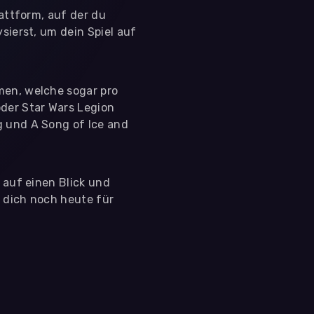
lattform, auf der du
sierst, um dein Spiel auf
men, welche sogar pro
der Star Wars Legion
g und A Song of Ice and
s auf einen Blick und
e dich noch heute für
 nutzen diese Daten ausschließlich für First-Party-
ir deine Zustimmung. Indem du "Alle akzeptieren"