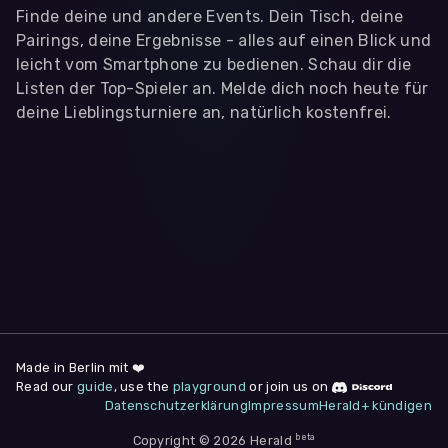
Finde deine und andere Events. Dein Tisch, deine
Pairings, deine Ergebnisse - alles auf einen Blick und
leicht vom Smartphone zu bedienen. Schau dir die
Listen der Top-Spieler an. Melde dich noch heute für
deine Lieblingsturniere an, natürlich kostenfrei.
WIR BENÖTIGEN DEINE ZUSTIMMUNG
Wir übermitteln personenbezogene Daten an
Drittanbieter
,
die uns helfen, unser Webangebot und die App zu
verbessern. Wir nutzen diese Daten ausschließlich für First-
Party-Produktanalysen und Performance-Messung, nicht für
app- oder websiteübergreifendes Werbetracking. Hierfür
benötigen wir deine Zustimmung. Indem du "Alle
akzeptieren" klickst, stimmst du diesen (jederzeit
widerruflich) zu. Dies umfasst auch deine Einwilligung in die
Übermittlung bestimmter personenbezogener Daten in
Drittländer, u.a. die USA, nach Art. 49 (1) (a) DSGVO. Du kannst
deine Zustimmung jederzeit unter "
Datenschutzerklärung
"
Made in Berlin mit ❤️
am Seitenende widerrufen.
Read our
guide
, use the
playground
or join us on
Datenschutzerklärung
Impressum
Herald+ kündigen
Anpassen
Nur notwendige
Alle
beta
Copyright © 2026 Herald