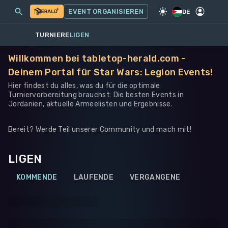
MEINE EVENTS
MEHR
EVENT ORGANISIEREN
SPIEL
·
WARHAMMER 40K
DE
TURNIERE
LIGEN
Willkommen bei tabletop-herald.com -
Deinem Portal für Star Wars: Legion Events!
Hier findest du alles, was du für die optimale
Turniervorbereitung brauchst: Die besten Events in
Jordanien, aktuelle Armeelisten und Ergebnisse.
Bereit? Werde Teil unserer Community und mach mit!
LIGEN
KOMMENDE
LAUFENDE
VERGANGENE