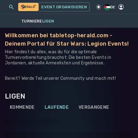
MEINE EVENTS
MEHR
EVENT ORGANISIEREN
SPIEL
·
WARHAMMER 40K
DE
TURNIERE
LIGEN
Willkommen bei tabletop-herald.com -
Deinem Portal für Star Wars: Legion Events!
Hier findest du alles, was du für die optimale
Turniervorbereitung brauchst: Die besten Events in
Jordanien, aktuelle Armeelisten und Ergebnisse.
Bereit? Werde Teil unserer Community und mach mit!
LIGEN
KOMMENDE
LAUFENDE
VERGANGENE