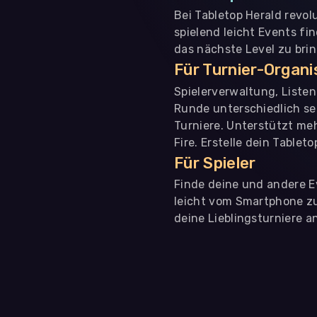
Bei Tabletop Herald revol
spielend leicht Events fi
das nächste Level zu bri
Für Turnier-Organ
Spielerverwaltung, Liste
Runde unterschiedlich se
Turniere. Unterstützt me
Fire. Erstelle dein Tablet
Für Spieler
Finde deine und andere Ev
leicht vom Smartphone zu 
deine Lieblingsturniere an
WIR BENÖTIGEN DEINE ZUSTIMMUNG
Wir übermitteln personenbezogene Daten an
Drittanbi
Produktanalysen und Performance-Messung, nicht für 