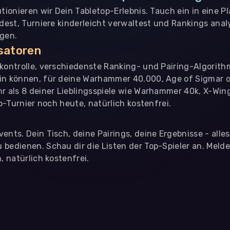
utionieren wir Dein Tabletop-Erlebnis. Tauch ein in eine P
ndest, Turniere kinderleicht verwaltest und Rankings analy
ngen.
isatoren
nkontrolle, verschiedenste Ranking- und Pairing-Algorith
in können, für deine Warhammer 40.000, Age of Sigmar o
hr als 8 deiner Lieblingsspiele wie Warhammer 40k, X-Win
op-Turnier noch heute, natürlich kostenfrei.
ents. Dein Tisch, deine Pairings, deine Ergebnisse - alle
bedienen. Schau dir die Listen der Top-Spieler an. Meld
, natürlich kostenfrei.
eter
, die uns helfen, unser Webangebot und die App zu verbessern. Wir
app- oder websiteübergreifendes Werbetracking. Hierfür benötigen w