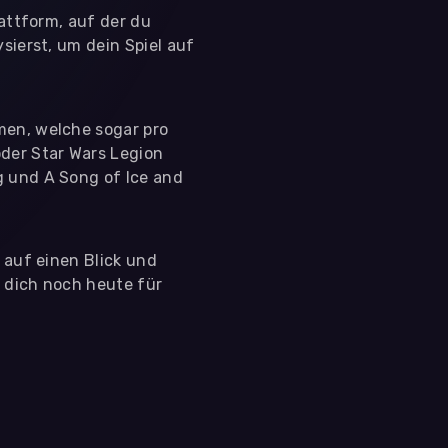
lattform, auf der du
sierst, um dein Spiel auf
men, welche sogar pro
der Star Wars Legion
g und A Song of Ice and
s auf einen Blick und
e dich noch heute für
 nutzen diese Daten ausschließlich für First-Party-
ir deine Zustimmung. Indem du "Alle akzeptieren"