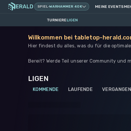
SPIEL
·
WARHAMMER 40K
MEINE EVENTS
ME
TURNIERE
LIGEN
Willkommen bei tabletop-herald.co
Hier findest du alles, was du für die optima
Bereit? Werde Teil unserer Community und m
LIGEN
KOMMENDE
LAUFENDE
VERGANGE