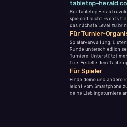
tabletop-herald.co
Bei Tabletop Herald revol
spielend leicht Events fi
das nächste Level zu bri
Für Turnier-Organ
Spielerverwaltung, Liste
Runde unterschiedlich se
Turniere. Unterstützt me
Fire. Erstelle dein Tablet
Für Spieler
Finde deine und andere Ev
leicht vom Smartphone zu 
deine Lieblingsturniere an
WIR BENÖTIGEN DEINE ZUSTIMMUNG