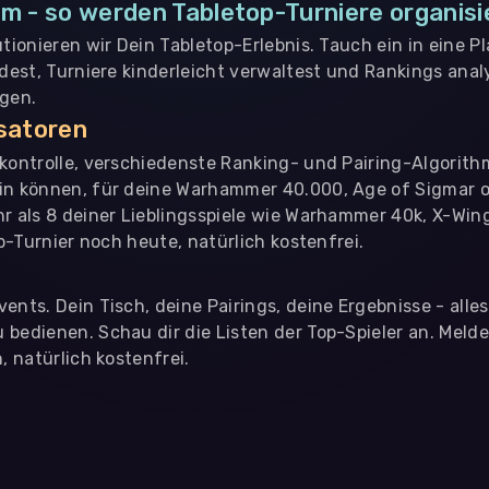
m - so werden Tabletop-Turniere organisi
utionieren wir Dein Tabletop-Erlebnis. Tauch ein in eine P
ndest, Turniere kinderleicht verwaltest und Rankings analy
ngen.
isatoren
nkontrolle, verschiedenste Ranking- und Pairing-Algorith
in können, für deine Warhammer 40.000, Age of Sigmar o
hr als 8 deiner Lieblingsspiele wie Warhammer 40k, X-Win
op-Turnier noch heute, natürlich kostenfrei.
ents. Dein Tisch, deine Pairings, deine Ergebnisse - alle
bedienen. Schau dir die Listen der Top-Spieler an. Meld
, natürlich kostenfrei.