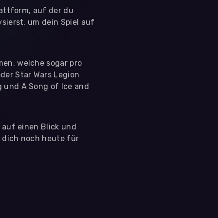
lattform, auf der du
sierst, um dein Spiel auf
men, welche sogar pro
der Star Wars Legion
g und A Song of Ice and
s auf einen Blick und
e dich noch heute für
 nutzen diese Daten ausschließlich für First-Party-
ir deine Zustimmung. Indem du "Alle akzeptieren"