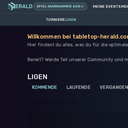
SPIEL
·
WARHAMMER 40K
MEINE EVENTS
ME
TURNIERE
LIGEN
Willkommen bei tabletop-herald.c
Hier findest du alles, was du für die optima
Bereit? Werde Teil unserer Community und m
LIGEN
KOMMENDE
LAUFENDE
VERGANGE