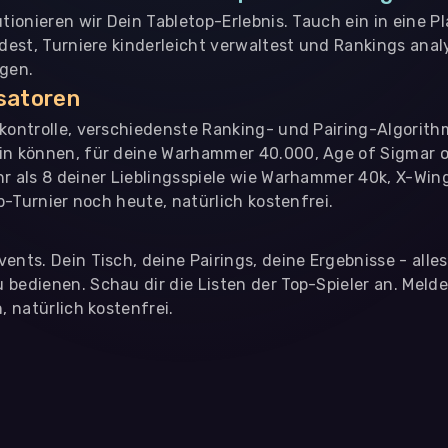
utionieren wir Dein Tabletop-Erlebnis. Tauch ein in eine P
ndest, Turniere kinderleicht verwaltest und Rankings analy
ngen.
isatoren
nkontrolle, verschiedenste Ranking- und Pairing-Algorith
in können, für deine Warhammer 40.000, Age of Sigmar o
hr als 8 deiner Lieblingsspiele wie Warhammer 40k, X-Win
op-Turnier noch heute, natürlich kostenfrei.
ents. Dein Tisch, deine Pairings, deine Ergebnisse - alle
bedienen. Schau dir die Listen der Top-Spieler an. Meld
, natürlich kostenfrei.
eter
, die uns helfen, unser Webangebot und die App zu verbessern. Wir
app- oder websiteübergreifendes Werbetracking. Hierfür benötigen w