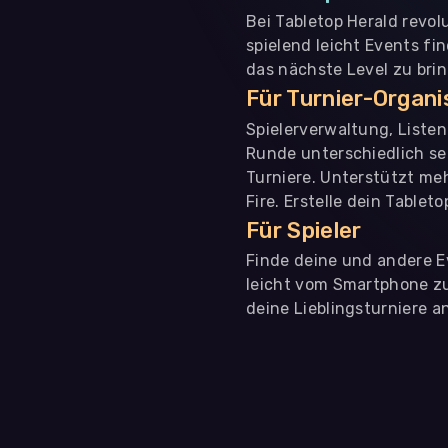
Bei Tabletop Herald revol
spielend leicht Events fi
das nächste Level zu bri
Für Turnier-Organ
Spielerverwaltung, Liste
Runde unterschiedlich se
Turniere. Unterstützt me
Fire. Erstelle dein Tablet
Für Spieler
Finde deine und andere Ev
leicht vom Smartphone zu 
deine Lieblingsturniere an
WIR BENÖTIGEN DEINE ZUSTIMMUNG
Wir übermitteln personenbezogene Daten an
Drittanbi
Produktanalysen und Performance-Messung, nicht für 