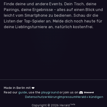
Finde deine und andere Events. Dein Tisch, deine
Pairings, deine Ergebnisse - alles auf einen Blick und
leicht vom Smartphone zu bedienen. Schau dir die
Listen der Top-Spieler an. Melde dich noch heute für
deine Lieblingsturniere an, natürlich kostenfrei.
WIR BENÖTIGEN DEINE ZUSTIMMUNG
Wir übermitteln personenbezogene Daten an
Drittanbieter
,
die uns helfen, unser Webangebot und die App zu
verbessern. Wir nutzen diese Daten ausschließlich für First-
Party-Produktanalysen und Performance-Messung, nicht für
app- oder websiteübergreifendes Werbetracking. Hierfür
benötigen wir deine Zustimmung. Indem du "Alle
akzeptieren" klickst, stimmst du diesen (jederzeit
widerruflich) zu. Dies umfasst auch deine Einwilligung in die
Übermittlung bestimmter personenbezogener Daten in
Drittländer, u.a. die USA, nach Art. 49 (1) (a) DSGVO. Du kannst
deine Zustimmung jederzeit unter "
Datenschutzerklärung
"
Made in Berlin mit ❤️
am Seitenende widerrufen.
Read our
guide
, use the
playground
or join us on
Datenschutzerklärung
Impressum
Herald+ kündigen
Anpassen
Nur notwendige
Alle
beta
Copyright © 2026 Herald