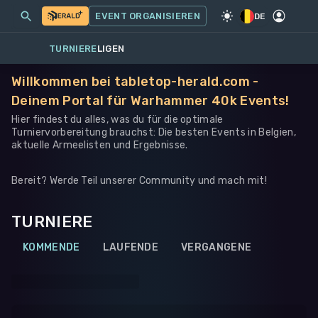
MEINE EVENTS
MEHR
EVENT ORGANISIEREN
SPIEL
·
WARHAMMER 40K
DE
TURNIERE
LIGEN
Willkommen bei tabletop-herald.com -
Deinem Portal für Warhammer 40k Events!
Hier findest du alles, was du für die optimale
Turniervorbereitung brauchst: Die besten Events in Belgien,
aktuelle Armeelisten und Ergebnisse.
Bereit? Werde Teil unserer Community und mach mit!
TURNIERE
KOMMENDE
LAUFENDE
VERGANGENE