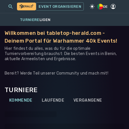
MEINE EVENTS
MEHR
EVENT ORGANISIEREN
SPIEL
·
WARHAMMER 40K
DE
TURNIERE
LIGEN
Willkommen bei tabletop-herald.com -
Deinem Portal für Warhammer 40k Events!
Hier findest du alles, was du für die optimale
Turniervorbereitung brauchst: Die besten Events in Benin,
aktuelle Armeelisten und Ergebnisse.
Bereit? Werde Teil unserer Community und mach mit!
TURNIERE
KOMMENDE
LAUFENDE
VERGANGENE