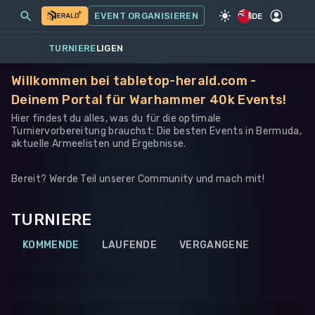
MEINE EVENTS
MEHR
EVENT ORGANISIEREN
SPIEL
·
WARHAMMER 40K
DE
TURNIERE
LIGEN
Willkommen bei tabletop-herald.com -
Deinem Portal für Warhammer 40k Events!
Hier findest du alles, was du für die optimale
Turniervorbereitung brauchst: Die besten Events in Bermuda,
aktuelle Armeelisten und Ergebnisse.
Bereit? Werde Teil unserer Community und mach mit!
TURNIERE
KOMMENDE
LAUFENDE
VERGANGENE