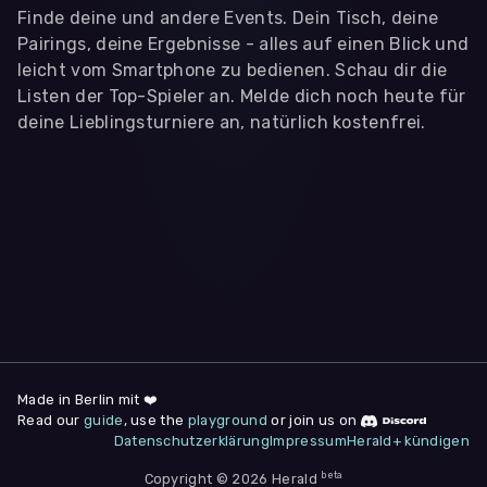
Finde deine und andere Events. Dein Tisch, deine
Pairings, deine Ergebnisse - alles auf einen Blick und
leicht vom Smartphone zu bedienen. Schau dir die
Listen der Top-Spieler an. Melde dich noch heute für
deine Lieblingsturniere an, natürlich kostenfrei.
WIR BENÖTIGEN DEINE ZUSTIMMUNG
Wir übermitteln personenbezogene Daten an
Drittanbieter
,
die uns helfen, unser Webangebot und die App zu
verbessern. Wir nutzen diese Daten ausschließlich für First-
Party-Produktanalysen und Performance-Messung, nicht für
app- oder websiteübergreifendes Werbetracking. Hierfür
benötigen wir deine Zustimmung. Indem du "Alle
akzeptieren" klickst, stimmst du diesen (jederzeit
widerruflich) zu. Dies umfasst auch deine Einwilligung in die
Übermittlung bestimmter personenbezogener Daten in
Drittländer, u.a. die USA, nach Art. 49 (1) (a) DSGVO. Du kannst
deine Zustimmung jederzeit unter "
Datenschutzerklärung
"
Made in Berlin mit ❤️
am Seitenende widerrufen.
Read our
guide
, use the
playground
or join us on
Datenschutzerklärung
Impressum
Herald+ kündigen
Anpassen
Nur notwendige
Alle
beta
Copyright © 2026 Herald