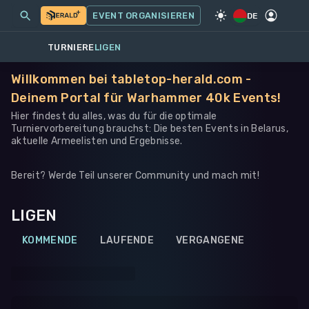
MEINE EVENTS
MEHR
EVENT ORGANISIEREN
SPIEL
·
WARHAMMER 40K
DE
TURNIERE
LIGEN
Willkommen bei tabletop-herald.com -
Deinem Portal für Warhammer 40k Events!
Hier findest du alles, was du für die optimale
Turniervorbereitung brauchst: Die besten Events in Belarus,
aktuelle Armeelisten und Ergebnisse.
Bereit? Werde Teil unserer Community und mach mit!
LIGEN
KOMMENDE
LAUFENDE
VERGANGENE