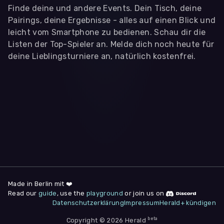
Finde deine und andere Events. Dein Tisch, deine
Pairings, deine Ergebnisse - alles auf einen Blick und
leicht vom Smartphone zu bedienen. Schau dir die
Listen der Top-Spieler an. Melde dich noch heute für
deine Lieblingsturniere an, natürlich kostenfrei.
WIR BENÖTIGEN DEINE ZUSTIMMUNG
Wir übermitteln personenbezogene Daten an
Drittanbieter
,
die uns helfen, unser Webangebot und die App zu
verbessern. Wir nutzen diese Daten ausschließlich für First-
Party-Produktanalysen und Performance-Messung, nicht für
app- oder websiteübergreifendes Werbetracking. Hierfür
benötigen wir deine Zustimmung. Indem du "Alle
akzeptieren" klickst, stimmst du diesen (jederzeit
widerruflich) zu. Dies umfasst auch deine Einwilligung in die
Übermittlung bestimmter personenbezogener Daten in
Drittländer, u.a. die USA, nach Art. 49 (1) (a) DSGVO. Du kannst
deine Zustimmung jederzeit unter "
Datenschutzerklärung
"
Made in Berlin mit ❤️
am Seitenende widerrufen.
Read our
guide
, use the
playground
or join us on
Datenschutzerklärung
Impressum
Herald+ kündigen
Anpassen
Nur notwendige
Alle
beta
Copyright © 2026 Herald