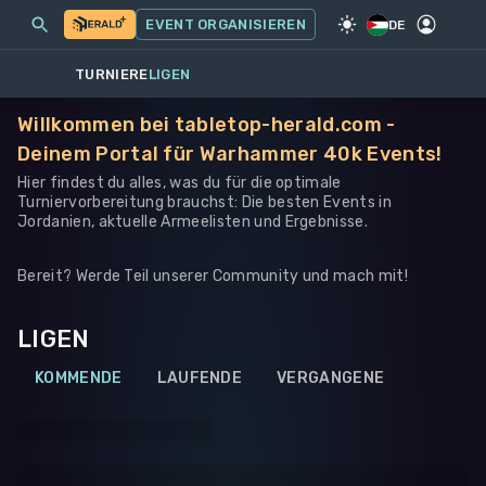
MEINE EVENTS
MEHR
EVENT ORGANISIEREN
SPIEL
·
WARHAMMER 40K
DE
TURNIERE
LIGEN
Willkommen bei tabletop-herald.com -
Deinem Portal für Warhammer 40k Events!
Hier findest du alles, was du für die optimale
Turniervorbereitung brauchst: Die besten Events in
Jordanien, aktuelle Armeelisten und Ergebnisse.
Bereit? Werde Teil unserer Community und mach mit!
LIGEN
KOMMENDE
LAUFENDE
VERGANGENE