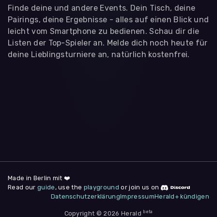
Finde deine und andere Events. Dein Tisch, deine
Pairings, deine Ergebnisse - alles auf einen Blick und
leicht vom Smartphone zu bedienen. Schau dir die
Listen der Top-Spieler an. Melde dich noch heute für
deine Lieblingsturniere an, natürlich kostenfrei.
WIR BENÖTIGEN DEINE ZUSTIMMUNG
Wir übermitteln personenbezogene Daten an
Drittanbieter
,
die uns helfen, unser Webangebot und die App zu
verbessern. Wir nutzen diese Daten ausschließlich für First-
Party-Produktanalysen und Performance-Messung, nicht für
app- oder websiteübergreifendes Werbetracking. Hierfür
benötigen wir deine Zustimmung. Indem du "Alle
akzeptieren" klickst, stimmst du diesen (jederzeit
widerruflich) zu. Dies umfasst auch deine Einwilligung in die
Übermittlung bestimmter personenbezogener Daten in
Drittländer, u.a. die USA, nach Art. 49 (1) (a) DSGVO. Du kannst
deine Zustimmung jederzeit unter "
Datenschutzerklärung
"
Made in Berlin mit ❤️
am Seitenende widerrufen.
Read our
guide
, use the
playground
or join us on
Datenschutzerklärung
Impressum
Herald+ kündigen
Anpassen
Nur notwendige
Alle
beta
Copyright © 2026 Herald