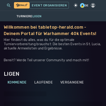
MEINE EVENTS
MEHR
EVENT ORGANISIEREN
SPIEL
·
WARHAMMER 40K
DE
TURNIERE
LIGEN
Willkommen bei tabletop-herald.com -
Deinem Portal für Warhammer 40k Events!
Hier findest du alles, was du für die optimale
Turniervorbereitung brauchst: Die besten Events in St. Lucia,
aktuelle Armeelisten und Ergebnisse.
Bereit? Werde Teil unserer Community und mach mit!
LIGEN
KOMMENDE
LAUFENDE
VERGANGENE