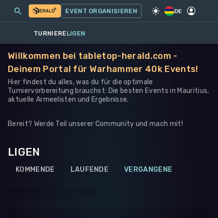
MEINE EVENTS
MEHR
EVENT ORGANISIEREN
SPIEL
·
WARHAMMER 40K
DE
TURNIERE
LIGEN
Willkommen bei tabletop-herald.com -
Deinem Portal für Warhammer 40k Events!
Hier findest du alles, was du für die optimale
Turniervorbereitung brauchst: Die besten Events in Mauritius,
aktuelle Armeelisten und Ergebnisse.
Bereit? Werde Teil unserer Community und mach mit!
LIGEN
KOMMENDE
LAUFENDE
VERGANGENE