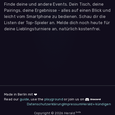
Finde deine und andere Events. Dein Tisch, deine
Pairings, deine Ergebnisse - alles auf einen Blick und
leicht vom Smartphone zu bedienen. Schau dir die
Listen der Top-Spieler an. Melde dich noch heute für
deine Lieblingsturniere an, natürlich kostenfrei.
WIR BENÖTIGEN DEINE ZUSTIMMUNG
Wir übermitteln personenbezogene Daten an
Drittanbieter
,
die uns helfen, unser Webangebot und die App zu
verbessern. Wir nutzen diese Daten ausschließlich für First-
Party-Produktanalysen und Performance-Messung, nicht für
app- oder websiteübergreifendes Werbetracking. Hierfür
benötigen wir deine Zustimmung. Indem du "Alle
akzeptieren" klickst, stimmst du diesen (jederzeit
widerruflich) zu. Dies umfasst auch deine Einwilligung in die
Übermittlung bestimmter personenbezogener Daten in
Drittländer, u.a. die USA, nach Art. 49 (1) (a) DSGVO. Du kannst
deine Zustimmung jederzeit unter "
Datenschutzerklärung
"
Made in Berlin mit ❤️
am Seitenende widerrufen.
Read our
guide
, use the
playground
or join us on
Datenschutzerklärung
Impressum
Herald+ kündigen
Anpassen
Nur notwendige
Alle
beta
Copyright © 2026 Herald