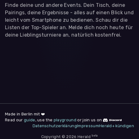
Finde deine und andere Events. Dein Tisch, deine
Pairings, deine Ergebnisse - alles auf einen Blick und
leicht vom Smartphone zu bedienen. Schau dir die
Listen der Top-Spieler an. Melde dich noch heute für
deine Lieblingsturniere an, natürlich kostenfrei.
WIR BENÖTIGEN DEINE ZUSTIMMUNG
Wir übermitteln personenbezogene Daten an
Drittanbieter
,
die uns helfen, unser Webangebot und die App zu
verbessern. Wir nutzen diese Daten ausschließlich für First-
Party-Produktanalysen und Performance-Messung, nicht für
app- oder websiteübergreifendes Werbetracking. Hierfür
benötigen wir deine Zustimmung. Indem du "Alle
akzeptieren" klickst, stimmst du diesen (jederzeit
widerruflich) zu. Dies umfasst auch deine Einwilligung in die
Übermittlung bestimmter personenbezogener Daten in
Drittländer, u.a. die USA, nach Art. 49 (1) (a) DSGVO. Du kannst
deine Zustimmung jederzeit unter "
Datenschutzerklärung
"
Made in Berlin mit ❤️
am Seitenende widerrufen.
Read our
guide
, use the
playground
or join us on
Datenschutzerklärung
Impressum
Herald+ kündigen
Anpassen
Nur notwendige
Alle
beta
Copyright © 2026 Herald