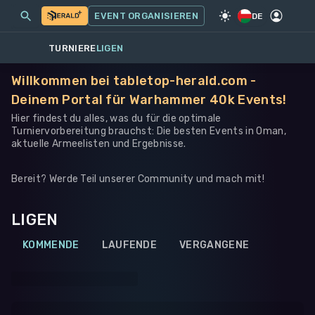
MEINE EVENTS
MEHR
EVENT ORGANISIEREN
SPIEL
·
WARHAMMER 40K
DE
TURNIERE
LIGEN
Willkommen bei tabletop-herald.com -
Deinem Portal für Warhammer 40k Events!
Hier findest du alles, was du für die optimale
Turniervorbereitung brauchst: Die besten Events in Oman,
aktuelle Armeelisten und Ergebnisse.
Bereit? Werde Teil unserer Community und mach mit!
LIGEN
KOMMENDE
LAUFENDE
VERGANGENE