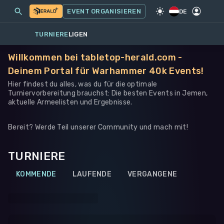
MEINE EVENTS
MEHR
EVENT ORGANISIEREN
SPIEL
·
WARHAMMER 40K
DE
TURNIERE
LIGEN
Willkommen bei tabletop-herald.com -
Deinem Portal für Warhammer 40k Events!
Hier findest du alles, was du für die optimale
Turniervorbereitung brauchst: Die besten Events in Jemen,
aktuelle Armeelisten und Ergebnisse.
Bereit? Werde Teil unserer Community und mach mit!
TURNIERE
KOMMENDE
LAUFENDE
VERGANGENE