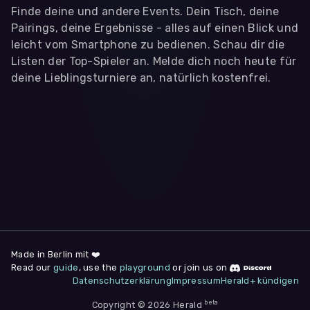
Finde deine und andere Events. Dein Tisch, deine
Pairings, deine Ergebnisse - alles auf einen Blick und
leicht vom Smartphone zu bedienen. Schau dir die
Listen der Top-Spieler an. Melde dich noch heute für
deine Lieblingsturniere an, natürlich kostenfrei.
WIR BENÖTIGEN DEINE ZUSTIMMUNG
Wir übermitteln personenbezogene Daten an
Drittanbieter
,
die uns helfen, unser Webangebot und die App zu
verbessern. Wir nutzen diese Daten ausschließlich für First-
Party-Produktanalysen und Performance-Messung, nicht für
app- oder websiteübergreifendes Werbetracking. Hierfür
benötigen wir deine Zustimmung. Indem du "Alle
akzeptieren" klickst, stimmst du diesen (jederzeit
widerruflich) zu. Dies umfasst auch deine Einwilligung in die
Übermittlung bestimmter personenbezogener Daten in
Drittländer, u.a. die USA, nach Art. 49 (1) (a) DSGVO. Du kannst
deine Zustimmung jederzeit unter "
Datenschutzerklärung
"
Made in Berlin mit ❤️
am Seitenende widerrufen.
Read our
guide
, use the
playground
or join us on
Datenschutzerklärung
Impressum
Herald+ kündigen
Anpassen
Nur notwendige
Alle
beta
Copyright © 2026 Herald