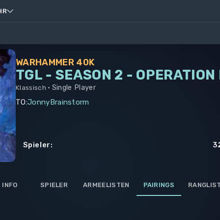
HR
WARHAMMER 40K
TGL - SEASON 2 - OPERATIO
Single Player
Klassisch •
TO
:
JonnyBrainstorm
Spieler
:
3
INFO
SPIELER
ARMEELISTEN
PAIRINGS
RANGLIS