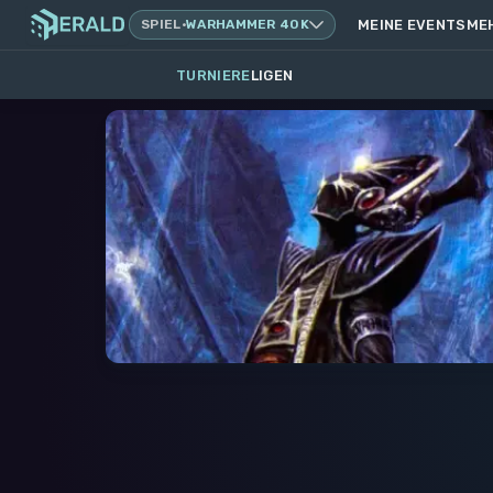
SPIEL
·
WARHAMMER 40K
MEINE EVENTS
ME
TURNIERE
LIGEN