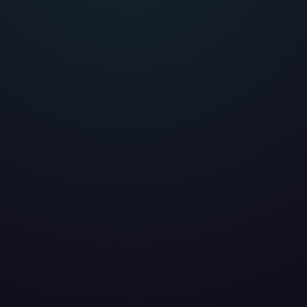
eter
, die uns helfen, unser Webangebot und die App zu verbessern. Wir
app- oder websiteübergreifendes Werbetracking. Hierfür benötigen w