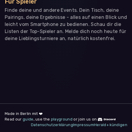
Für Spieler
Finde deine und andere Events. Dein Tisch, deine
Pairings, deine Ergebnisse - alles auf einen Blick und
leicht vom Smartphone zu bedienen. Schau dir die
Listen der Top-Spieler an. Melde dich noch heute für
deine Lieblingsturniere an, natürlich kostenfrei.
WIR BENÖTIGEN DEINE ZUSTIMMUNG
Wir übermitteln personenbezogene Daten an
Drittanbieter
,
die uns helfen, unser Webangebot und die App zu
verbessern. Wir nutzen diese Daten ausschließlich für First-
Party-Produktanalysen und Performance-Messung, nicht für
app- oder websiteübergreifendes Werbetracking. Hierfür
benötigen wir deine Zustimmung. Indem du "Alle
akzeptieren" klickst, stimmst du diesen (jederzeit
widerruflich) zu. Dies umfasst auch deine Einwilligung in die
Übermittlung bestimmter personenbezogener Daten in
Drittländer, u.a. die USA, nach Art. 49 (1) (a) DSGVO. Du kannst
deine Zustimmung jederzeit unter "
Datenschutzerklärung
"
Made in Berlin mit ❤️
am Seitenende widerrufen.
Read our
guide
, use the
playground
or join us on
Datenschutzerklärung
Impressum
Herald+ kündigen
Anpassen