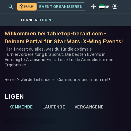
MEINE EVENTS
MEHR
EVENT ORGANISIEREN
SPIEL
·
STAR WARS: X-WING
DE
TURNIERE
LIGEN
Willkommen bei tabletop-herald.com -
Deinem Portal für Star Wars: X-Wing Events!
Hier findest du alles, was du für die optimale
Turniervorbereitung brauchst: Die besten Events in
Vereinigte Arabische Emirate, aktuelle Armeelisten und
Ergebnisse.
Bereit? Werde Teil unserer Community und mach mit!
LIGEN
KOMMENDE
LAUFENDE
VERGANGENE