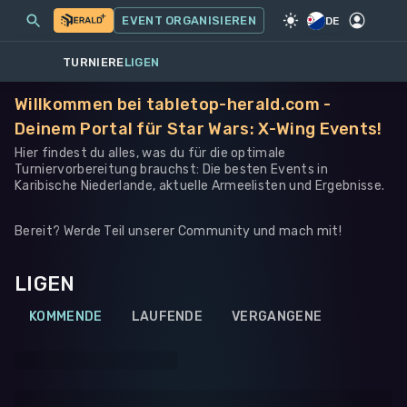
MEINE EVENTS
MEHR
EVENT ORGANISIEREN
SPIEL
·
STAR WARS: X-WING
DE
TURNIERE
LIGEN
Willkommen bei tabletop-herald.com -
Deinem Portal für Star Wars: X-Wing Events!
Hier findest du alles, was du für die optimale
Turniervorbereitung brauchst: Die besten Events in
Karibische Niederlande, aktuelle Armeelisten und Ergebnisse.
Bereit? Werde Teil unserer Community und mach mit!
LIGEN
KOMMENDE
LAUFENDE
VERGANGENE