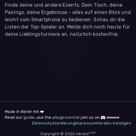
Finde deine und andere Events. Dein Tisch, deine
Pairings, deine Ergebnisse - alles auf einen Blick und
leicht vom Smartphone zu bedienen. Schau dir die
Listen der Top-Spieler an. Melde dich noch heute für
deine Lieblingsturniere an, natürlich kostenfrei.
WIR BENÖTIGEN DEINE ZUSTIMMUNG
Wir übermitteln personenbezogene Daten an
Drittanbieter
,
die uns helfen, unser Webangebot und die App zu
verbessern. Wir nutzen diese Daten ausschließlich für First-
Party-Produktanalysen und Performance-Messung, nicht für
app- oder websiteübergreifendes Werbetracking. Hierfür
benötigen wir deine Zustimmung. Indem du "Alle
akzeptieren" klickst, stimmst du diesen (jederzeit
widerruflich) zu. Dies umfasst auch deine Einwilligung in die
Übermittlung bestimmter personenbezogener Daten in
Drittländer, u.a. die USA, nach Art. 49 (1) (a) DSGVO. Du kannst
deine Zustimmung jederzeit unter "
Datenschutzerklärung
"
Made in Berlin mit ❤️
am Seitenende widerrufen.
Read our
guide
, use the
playground
or join us on
Datenschutzerklärung
Impressum
Herald+ kündigen
Anpassen
Nur notwendige
Alle
beta
Copyright © 2026 Herald