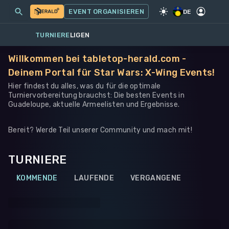
MEINE EVENTS
MEHR
EVENT ORGANISIEREN
SPIEL
·
STAR WARS: X-WING
DE
TURNIERE
LIGEN
Willkommen bei tabletop-herald.com -
Deinem Portal für Star Wars: X-Wing Events!
Hier findest du alles, was du für die optimale
Turniervorbereitung brauchst: Die besten Events in
Guadeloupe, aktuelle Armeelisten und Ergebnisse.
Bereit? Werde Teil unserer Community und mach mit!
TURNIERE
KOMMENDE
LAUFENDE
VERGANGENE