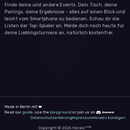
Finde deine und andere Events. Dein Tisch, deine
Pairings, deine Ergebnisse - alles auf einen Blick und
leicht vom Smartphone zu bedienen. Schau dir die
Listen der Top-Spieler an. Melde dich noch heute für
deine Lieblingsturniere an, natürlich kostenfrei.
WIR BENÖTIGEN DEINE ZUSTIMMUNG
Wir übermitteln personenbezogene Daten an
Drittanbieter
,
die uns helfen, unser Webangebot und die App zu
verbessern. Wir nutzen diese Daten ausschließlich für First-
Party-Produktanalysen und Performance-Messung, nicht für
app- oder websiteübergreifendes Werbetracking. Hierfür
benötigen wir deine Zustimmung. Indem du "Alle
akzeptieren" klickst, stimmst du diesen (jederzeit
widerruflich) zu. Dies umfasst auch deine Einwilligung in die
Übermittlung bestimmter personenbezogener Daten in
Drittländer, u.a. die USA, nach Art. 49 (1) (a) DSGVO. Du kannst
deine Zustimmung jederzeit unter "
Datenschutzerklärung
"
Made in Berlin mit ❤️
am Seitenende widerrufen.
Read our
guide
, use the
playground
or join us on
Datenschutzerklärung
Impressum
Herald+ kündigen
Anpassen
Nur notwendige
Alle
beta
Copyright © 2026 Herald