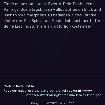
Finde deine und andere Events. Dein Tisch, deine
Pairings, deine Ergebnisse - alles auf einen Blick und
leicht vom Smartphone zu bedienen. Schau dir die
Listen der Top-Spieler an. Melde dich noch heute für
deine Lieblingsturniere an, natürlich kostenfrei.
WIR BENÖTIGEN DEINE ZUSTIMMUNG
Wir übermitteln personenbezogene Daten an
Drittanbieter
,
die uns helfen, unser Webangebot und die App zu
verbessern. Wir nutzen diese Daten ausschließlich für First-
Party-Produktanalysen und Performance-Messung, nicht für
app- oder websiteübergreifendes Werbetracking. Hierfür
benötigen wir deine Zustimmung. Indem du "Alle
akzeptieren" klickst, stimmst du diesen (jederzeit
widerruflich) zu. Dies umfasst auch deine Einwilligung in die
Übermittlung bestimmter personenbezogener Daten in
Drittländer, u.a. die USA, nach Art. 49 (1) (a) DSGVO. Du kannst
deine Zustimmung jederzeit unter "
Datenschutzerklärung
"
Made in Berlin mit ❤️
am Seitenende widerrufen.
Read our
guide
, use the
playground
or join us on
Datenschutzerklärung
Impressum
Herald+ kündigen
Anpassen
Nur notwendige
Alle
beta
Copyright © 2026 Herald