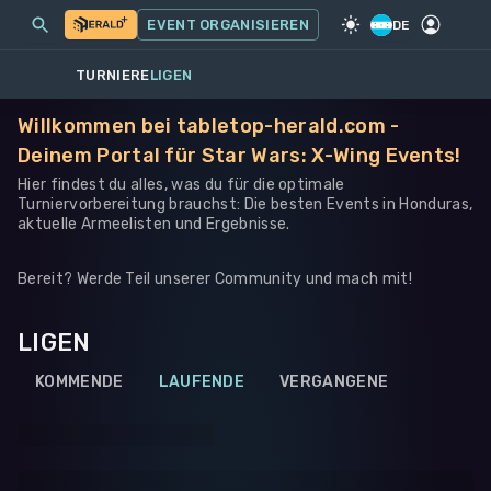
MEINE EVENTS
MEHR
EVENT ORGANISIEREN
SPIEL
·
STAR WARS: X-WING
DE
TURNIERE
LIGEN
Willkommen bei tabletop-herald.com -
Deinem Portal für Star Wars: X-Wing Events!
Hier findest du alles, was du für die optimale
Turniervorbereitung brauchst: Die besten Events in Honduras,
aktuelle Armeelisten und Ergebnisse.
Bereit? Werde Teil unserer Community und mach mit!
LIGEN
KOMMENDE
LAUFENDE
VERGANGENE