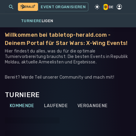
MEINE EVENTS
MEHR
EVENT ORGANISIEREN
SPIEL
·
STAR WARS: X-WING
DE
TURNIERE
LIGEN
Willkommen bei tabletop-herald.com -
Deinem Portal für Star Wars: X-Wing Events!
Hier findest du alles, was du für die optimale
Turniervorbereitung brauchst: Die besten Events in Republik
Moldau, aktuelle Armeelisten und Ergebnisse.
Bereit? Werde Teil unserer Community und mach mit!
TURNIERE
KOMMENDE
LAUFENDE
VERGANGENE