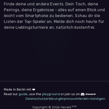
Finde deine und andere Events. Dein Tisch, deine
Pairings, deine Ergebnisse - alles auf einen Blick und
leicht vom Smartphone zu bedienen. Schau dir die
Listen der Top-Spieler an. Melde dich noch heute für
deine Lieblingsturniere an, natürlich kostenfrei.
WIR BENÖTIGEN DEINE ZUSTIMMUNG
Wir übermitteln personenbezogene Daten an
Drittanbieter
,
die uns helfen, unser Webangebot und die App zu
verbessern. Wir nutzen diese Daten ausschließlich für First-
Party-Produktanalysen und Performance-Messung, nicht für
app- oder websiteübergreifendes Werbetracking. Hierfür
benötigen wir deine Zustimmung. Indem du "Alle
akzeptieren" klickst, stimmst du diesen (jederzeit
widerruflich) zu. Dies umfasst auch deine Einwilligung in die
Übermittlung bestimmter personenbezogener Daten in
Drittländer, u.a. die USA, nach Art. 49 (1) (a) DSGVO. Du kannst
deine Zustimmung jederzeit unter "
Datenschutzerklärung
"
Made in Berlin mit ❤️
am Seitenende widerrufen.
Read our
guide
, use the
playground
or join us on
Datenschutzerklärung
Impressum
Herald+ kündigen
Anpassen
Nur notwendige
Alle
beta
Copyright © 2026 Herald