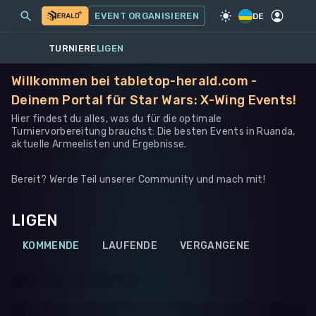
MEINE EVENTS
MEHR
EVENT ORGANISIEREN
SPIEL
·
STAR WARS: X-WING
DE
TURNIERE
LIGEN
Willkommen bei tabletop-herald.com -
Deinem Portal für Star Wars: X-Wing Events!
Hier findest du alles, was du für die optimale
Turniervorbereitung brauchst: Die besten Events in Ruanda,
aktuelle Armeelisten und Ergebnisse.
Bereit? Werde Teil unserer Community und mach mit!
LIGEN
KOMMENDE
LAUFENDE
VERGANGENE