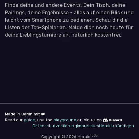
Finde deine und andere Events. Dein Tisch, deine
Pairings, deine Ergebnisse - alles auf einen Blick und
leicht vom Smartphone zu bedienen. Schau dir die
Listen der Top-Spieler an. Melde dich noch heute für
deine Lieblingsturniere an, natürlich kostenfrei.
WIR BENÖTIGEN DEINE ZUSTIMMUNG
Wir übermitteln personenbezogene Daten an
Drittanbieter
,
die uns helfen, unser Webangebot und die App zu
verbessern. Wir nutzen diese Daten ausschließlich für First-
Party-Produktanalysen und Performance-Messung, nicht für
app- oder websiteübergreifendes Werbetracking. Hierfür
benötigen wir deine Zustimmung. Indem du "Alle
akzeptieren" klickst, stimmst du diesen (jederzeit
widerruflich) zu. Dies umfasst auch deine Einwilligung in die
Übermittlung bestimmter personenbezogener Daten in
Drittländer, u.a. die USA, nach Art. 49 (1) (a) DSGVO. Du kannst
deine Zustimmung jederzeit unter "
Datenschutzerklärung
"
Made in Berlin mit ❤️
am Seitenende widerrufen.
Read our
guide
, use the
playground
or join us on
Datenschutzerklärung
Impressum
Herald+ kündigen
Anpassen
Nur notwendige
Alle
beta
Copyright © 2026 Herald