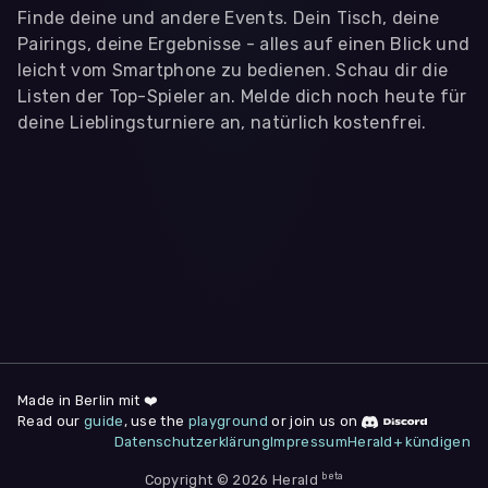
Finde deine und andere Events. Dein Tisch, deine
Pairings, deine Ergebnisse - alles auf einen Blick und
leicht vom Smartphone zu bedienen. Schau dir die
Listen der Top-Spieler an. Melde dich noch heute für
deine Lieblingsturniere an, natürlich kostenfrei.
WIR BENÖTIGEN DEINE ZUSTIMMUNG
Wir übermitteln personenbezogene Daten an
Drittanbieter
,
die uns helfen, unser Webangebot und die App zu
verbessern. Wir nutzen diese Daten ausschließlich für First-
Party-Produktanalysen und Performance-Messung, nicht für
app- oder websiteübergreifendes Werbetracking. Hierfür
benötigen wir deine Zustimmung. Indem du "Alle
akzeptieren" klickst, stimmst du diesen (jederzeit
widerruflich) zu. Dies umfasst auch deine Einwilligung in die
Übermittlung bestimmter personenbezogener Daten in
Drittländer, u.a. die USA, nach Art. 49 (1) (a) DSGVO. Du kannst
deine Zustimmung jederzeit unter "
Datenschutzerklärung
"
Made in Berlin mit ❤️
am Seitenende widerrufen.
Read our
guide
, use the
playground
or join us on
Datenschutzerklärung
Impressum
Herald+ kündigen
Anpassen
Nur notwendige
Alle
beta
Copyright © 2026 Herald