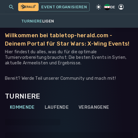
MEINE EVENTS
MEHR
EVENT ORGANISIEREN
SPIEL
·
STAR WARS: X-WING
DE
TURNIERE
LIGEN
Willkommen bei tabletop-herald.com -
Deinem Portal für Star Wars: X-Wing Events!
Hier findest du alles, was du für die optimale
Turniervorbereitung brauchst: Die besten Events in Syrien,
aktuelle Armeelisten und Ergebnisse.
Bereit? Werde Teil unserer Community und mach mit!
TURNIERE
KOMMENDE
LAUFENDE
VERGANGENE