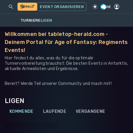
MEINE EVENTS
MEHR
EVENT ORGANISIEREN
SPIEL
·
WARHAMMER 40K
DE
TURNIERE
LIGEN
Willkommen bei tabletop-herald.com -
Deinem Portal für Age of Fantasy: Regiments
Events!
Hier findest du alles, was du für die optimale
Turniervorbereitung brauchst: Die besten Events in Antarktis,
aktuelle Armeelisten und Ergebnisse.
Bereit? Werde Teil unserer Community und mach mit!
LIGEN
KOMMENDE
LAUFENDE
VERGANGENE