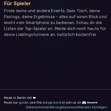
Für Spieler
Finde deine und andere Events. Dein Tisch, deine
Pairings, deine Ergebnisse - alles auf einen Blick und
leicht vom Smartphone zu bedienen. Schau dir die
Listen der Top-Spieler an. Melde dich noch heute für
deine Lieblingsturniere an, natürlich kostenfrei.
WIR BENÖTIGEN DEINE ZUSTIMMUNG
Wir übermitteln personenbezogene Daten an
Drittanbieter
,
die uns helfen, unser Webangebot und die App zu
verbessern. Wir nutzen diese Daten ausschließlich für First-
Party-Produktanalysen und Performance-Messung, nicht für
app- oder websiteübergreifendes Werbetracking. Hierfür
benötigen wir deine Zustimmung. Indem du "Alle
akzeptieren" klickst, stimmst du diesen (jederzeit
widerruflich) zu. Dies umfasst auch deine Einwilligung in die
Übermittlung bestimmter personenbezogener Daten in
Drittländer, u.a. die USA, nach Art. 49 (1) (a) DSGVO. Du kannst
deine Zustimmung jederzeit unter "
Datenschutzerklärung
"
Made in Berlin mit ❤️
am Seitenende widerrufen.
Read our
guide
, use the
playground
or join us on
Datenschutzerklärung
Impressum
Herald+ kündigen
Anpassen