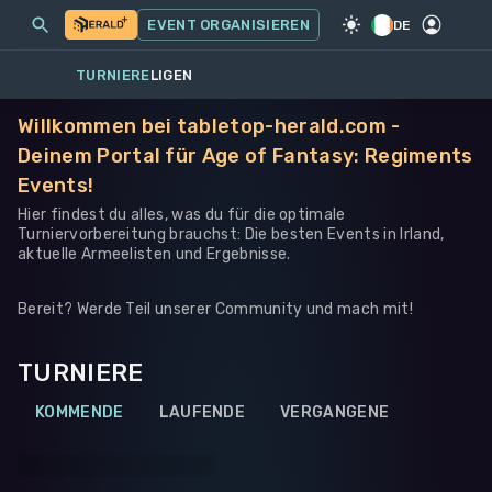
MEINE EVENTS
MEHR
EVENT ORGANISIEREN
SPIEL
·
WARHAMMER 40K
DE
TURNIERE
LIGEN
Willkommen bei tabletop-herald.com -
Deinem Portal für Age of Fantasy: Regiments
Events!
Hier findest du alles, was du für die optimale
Turniervorbereitung brauchst: Die besten Events in Irland,
aktuelle Armeelisten und Ergebnisse.
Bereit? Werde Teil unserer Community und mach mit!
TURNIERE
KOMMENDE
LAUFENDE
VERGANGENE