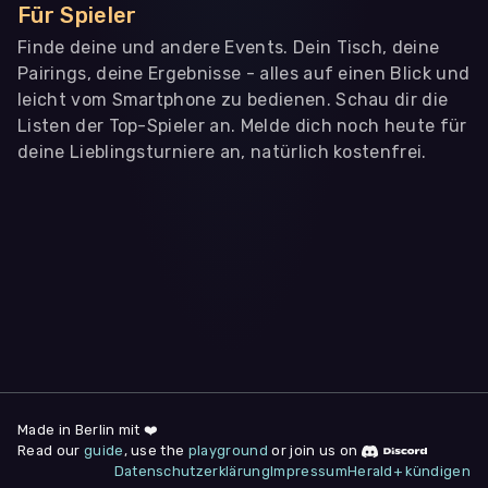
Für Spieler
Finde deine und andere Events. Dein Tisch, deine
Pairings, deine Ergebnisse - alles auf einen Blick und
leicht vom Smartphone zu bedienen. Schau dir die
Listen der Top-Spieler an. Melde dich noch heute für
deine Lieblingsturniere an, natürlich kostenfrei.
WIR BENÖTIGEN DEINE ZUSTIMMUNG
Wir übermitteln personenbezogene Daten an
Drittanbieter
,
die uns helfen, unser Webangebot und die App zu
verbessern. Wir nutzen diese Daten ausschließlich für First-
Party-Produktanalysen und Performance-Messung, nicht für
app- oder websiteübergreifendes Werbetracking. Hierfür
benötigen wir deine Zustimmung. Indem du "Alle
akzeptieren" klickst, stimmst du diesen (jederzeit
widerruflich) zu. Dies umfasst auch deine Einwilligung in die
Übermittlung bestimmter personenbezogener Daten in
Drittländer, u.a. die USA, nach Art. 49 (1) (a) DSGVO. Du kannst
deine Zustimmung jederzeit unter "
Datenschutzerklärung
"
Made in Berlin mit ❤️
am Seitenende widerrufen.
Read our
guide
, use the
playground
or join us on
Datenschutzerklärung
Impressum
Herald+ kündigen
Anpassen