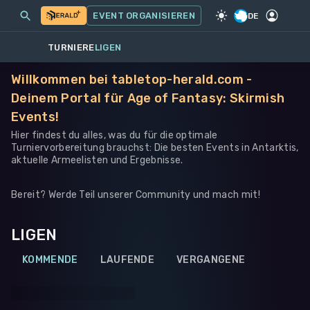
MEINE EVENTS
MEHR
EVENT ORGANISIEREN
SPIEL
·
WARHAMMER 40K
DE
TURNIERE
LIGEN
Willkommen bei tabletop-herald.com -
Deinem Portal für Age of Fantasy: Skirmish
Events!
Hier findest du alles, was du für die optimale
Turniervorbereitung brauchst: Die besten Events in Antarktis,
aktuelle Armeelisten und Ergebnisse.
Bereit? Werde Teil unserer Community und mach mit!
LIGEN
KOMMENDE
LAUFENDE
VERGANGENE