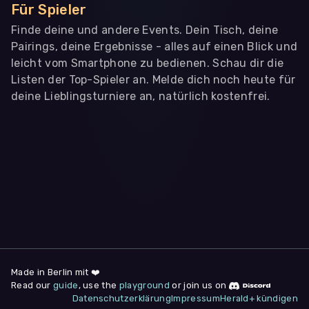
Für Spieler
Finde deine und andere Events. Dein Tisch, deine
Pairings, deine Ergebnisse - alles auf einen Blick und
leicht vom Smartphone zu bedienen. Schau dir die
Listen der Top-Spieler an. Melde dich noch heute für
deine Lieblingsturniere an, natürlich kostenfrei.
WIR BENÖTIGEN DEINE ZUSTIMMUNG
Wir übermitteln personenbezogene Daten an
Drittanbieter
,
die uns helfen, unser Webangebot und die App zu
verbessern. Wir nutzen diese Daten ausschließlich für First-
Party-Produktanalysen und Performance-Messung, nicht für
app- oder websiteübergreifendes Werbetracking. Hierfür
benötigen wir deine Zustimmung. Indem du "Alle
akzeptieren" klickst, stimmst du diesen (jederzeit
widerruflich) zu. Dies umfasst auch deine Einwilligung in die
Übermittlung bestimmter personenbezogener Daten in
Drittländer, u.a. die USA, nach Art. 49 (1) (a) DSGVO. Du kannst
deine Zustimmung jederzeit unter "
Datenschutzerklärung
"
Made in Berlin mit ❤️
am Seitenende widerrufen.
Read our
guide
, use the
playground
or join us on
Datenschutzerklärung
Impressum
Herald+ kündigen
Anpassen