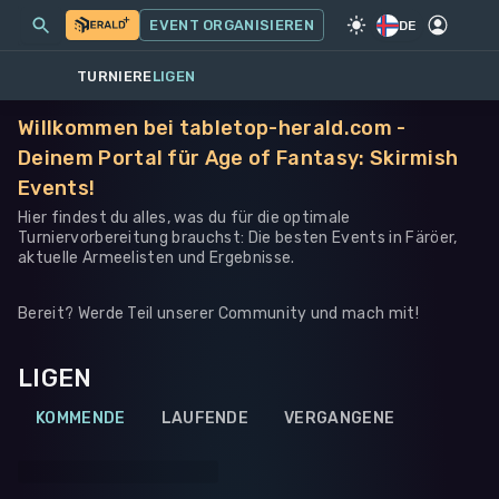
MEINE EVENTS
MEHR
EVENT ORGANISIEREN
SPIEL
·
WARHAMMER 40K
DE
TURNIERE
LIGEN
Willkommen bei tabletop-herald.com -
Deinem Portal für Age of Fantasy: Skirmish
Events!
Hier findest du alles, was du für die optimale
Turniervorbereitung brauchst: Die besten Events in Färöer,
aktuelle Armeelisten und Ergebnisse.
Bereit? Werde Teil unserer Community und mach mit!
LIGEN
KOMMENDE
LAUFENDE
VERGANGENE