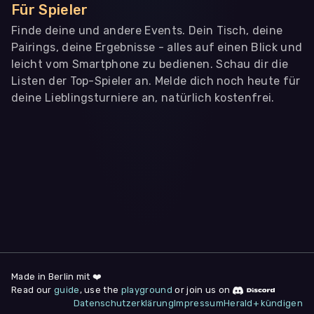
Für Spieler
Finde deine und andere Events. Dein Tisch, deine
Pairings, deine Ergebnisse - alles auf einen Blick und
leicht vom Smartphone zu bedienen. Schau dir die
Listen der Top-Spieler an. Melde dich noch heute für
deine Lieblingsturniere an, natürlich kostenfrei.
WIR BENÖTIGEN DEINE ZUSTIMMUNG
Wir übermitteln personenbezogene Daten an
Drittanbieter
,
die uns helfen, unser Webangebot und die App zu
verbessern. Wir nutzen diese Daten ausschließlich für First-
Party-Produktanalysen und Performance-Messung, nicht für
app- oder websiteübergreifendes Werbetracking. Hierfür
benötigen wir deine Zustimmung. Indem du "Alle
akzeptieren" klickst, stimmst du diesen (jederzeit
widerruflich) zu. Dies umfasst auch deine Einwilligung in die
Übermittlung bestimmter personenbezogener Daten in
Drittländer, u.a. die USA, nach Art. 49 (1) (a) DSGVO. Du kannst
deine Zustimmung jederzeit unter "
Datenschutzerklärung
"
Made in Berlin mit ❤️
am Seitenende widerrufen.
Read our
guide
, use the
playground
or join us on
Datenschutzerklärung
Impressum
Herald+ kündigen
Anpassen